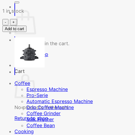
1 in stock
ฝา
Add to cart
ครอบ
พลาสติก
No products in the cart.
และ
ซิ
Return to shop
ลิ
โคน
Cart
สำหรับ
รุ่น
Coffee
MFP2
Espresso Machine
quantity
Pro-Serie
Automatic Espresso Machine
Drip Coffee Machine
No products in the cart.
Coffee Grinder
Return to shop
Milk Frother
Coffee Bean
Cooking