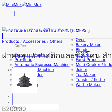
Skip
to
content
Cooking
Oven
Products
/
Accessories
/
Others
Bakery Mixer
Coffee
Blender
ฝาครอบพลาสติกและซิลิโคน สำห
Espresso Machine
Air Fryer
Pro-Serie
Food Processor
Automatic Espresso Machine
Multi Cooker / Ind
Drip Coffee Machine
Juicer
Coffee Grinder
Tea Maker
Milk Frother
Toaster / Kettle
Coffee Bean
Waffle Maker
Search
฿
200.00
for: