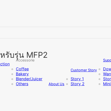
รับรุ่น MFP2
Accessorie
Supp
uction
Coffee
Dow
Customer Story
Bakery
Warr
Blender/Juicer
Story 1
Sto
Others
Story 2
Min
About Us