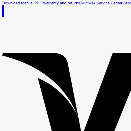
Download Manual PDF
Warranty and returns
MiniMex Service Center
Sto