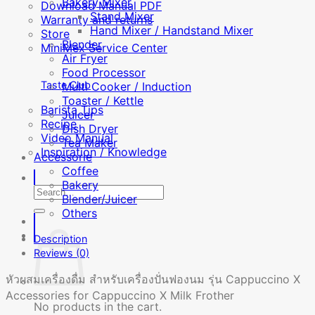
Bakery Mixer
Download Manual PDF
Stand Mixer
Warranty and returns
Hand Mixer / Handstand Mixer
Store
Blender
MiniMex Service Center
Air Fryer
Food Processor
Taste Club
Multi Cooker / Induction
Toaster / Kettle
Barista Tips
Juicer
Recipe
Dish Dryer
Video Manual
Tea Maker
Inspiration / Knowledge
Accessorie
Coffee
Bakery
Search
Blender/Juicer
for:
Others
Description
Reviews (0)
หัวผสมเครื่องดื่ม สำหรับเครื่องปั่นฟองนม รุ่น Cappuccino X
Accessories for Cappuccino X Milk Frother
No products in the cart.