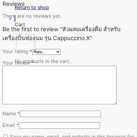
Reviews
Return to shop
There are no reviews yet.
Cart
Be the first to review “หัวผสมเครื่องดื่ม สำหรับ
เครื่องปั่นฟองนม รุ่น Cappuccino X”
Your rating
*
No products in the cart.
Your review
*
Return to shop
Name
*
Email
*
Save my name, email, and website in this browser for