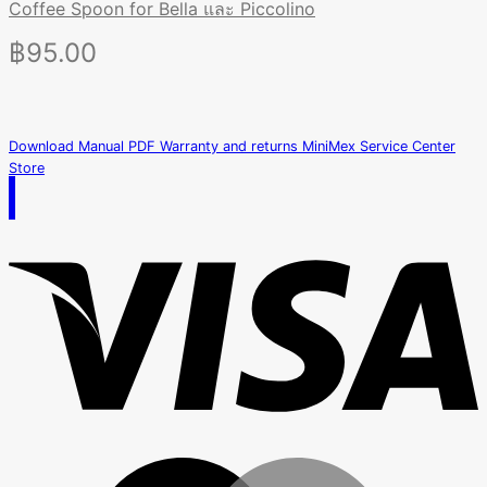
Coffee Spoon for Bella และ Piccolino
฿
95.00
Download Manual PDF
Warranty and returns
MiniMex Service Center
Store