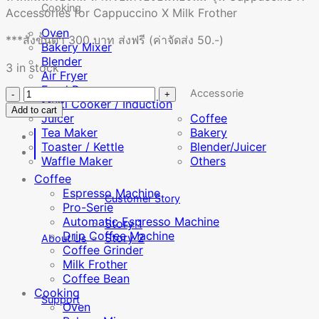
Cooking
Accessories for Cappuccino X Milk Frother
Oven
***สั่งขั้นต่ำ 300 บาท ส่งฟรี (ค่าจัดส่ง 50.-)
Bakery Mixer
Blender
3 in stock
Air Fryer
Food Processor
หัว
Accessorie
Multi Cooker / Induction
Add to cart
ผสม
Juicer
Coffee
เครื่อง
Tea Maker
Bakery
Toaster / Kettle
Blender/Juicer
ดื่ม
Waffle Maker
Others
สำหรับ
Coffee
เครื่อง
Espresso Machine
Customer Story
ปั่น
Pro-Serie
ฟอง
Automatic Espresso Machine
Story 1
Drip Coffee Machine
นม
Story 2
About Us
Coffee Grinder
รุ่น
Milk Frother
Cappuccino
Coffee Bean
X
Cooking
quantity
Support
Oven