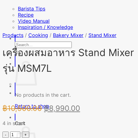
Barista Tips
Recipe
Video Manual
Inspiration / Knowledge
Products
/
Cooking
/
Bakery Mixer
/
Stand Mixer
Search
เครื่องผสมอาหาร Stand Mixer
for:
รุ่น MSM7L
No products in the cart.
Return to shop
Original
Current
฿
10,500.00
฿
8,990.00
price
price
4 in stock
Cart
was:
is:
฿10,500.00.
฿8,990.00.
เครื่อง