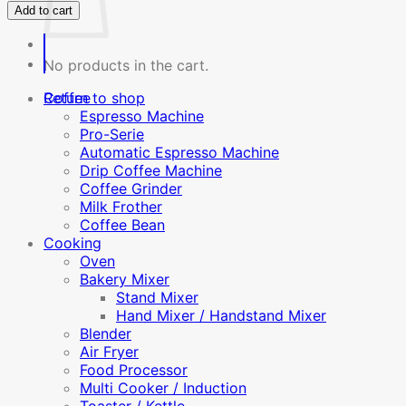
Add to cart
ผสม
อาหาร
Stand
No products in the cart.
Mixer
รุ่น
Coffee
Return to shop
MSM7L
Espresso Machine
quantity
Pro-Serie
Automatic Espresso Machine
Drip Coffee Machine
Coffee Grinder
Milk Frother
Coffee Bean
Cooking
Oven
Bakery Mixer
Stand Mixer
Hand Mixer / Handstand Mixer
Blender
Air Fryer
Food Processor
Multi Cooker / Induction
Toaster / Kettle