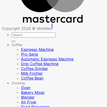
Copyright 2026 © MiniMex
Search
for:
Coffee
Espresso Machine
Pro-Serie
Automatic Espresso Machine
Drip Coffee Machine
Coffee Grinder
Milk Frother
Coffee Bean
Cooking
Oven
Bakery Mixer
Blender
Air Fryer
Food Processor