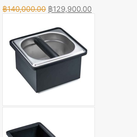
Original
Current
฿
140,000.00
฿
129,900.00
price
price
was:
is:
฿140,000.00.
฿129,900.00.