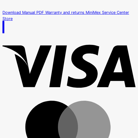
was:
is:
฿140,000.00.
฿129,900.00.
Download Manual PDF
Warranty and returns
MiniMex Service Center
Store