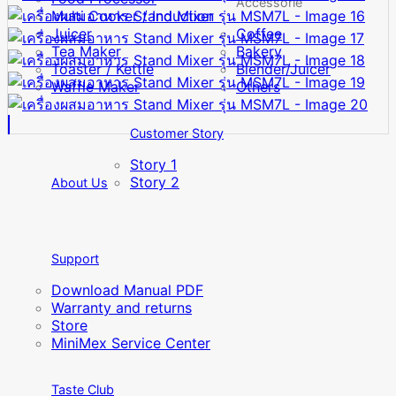
Accessorie
Multi Cooker / Induction
Juicer
Coffee
Tea Maker
Bakery
Toaster / Kettle
Blender/Juicer
Waffle Maker
Others
Customer Story
Story 1
Story 2
About Us
Support
Download Manual PDF
Warranty and returns
Store
MiniMex Service Center
Taste Club