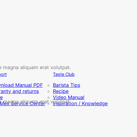
e magna aliquam erat volutpat.
ort
Taste Club
nload Manual PDF
Barista Tips
anty and returns
Recipe
re
Video Manual
e magna aliquam erat volutpat.
iMex Service Center
Inspiration / Knowledge