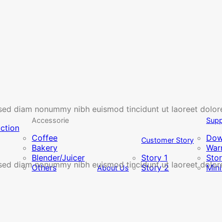
, sed diam nonummy nibh euismod tincidunt ut laoreet dolor
Accessorie
Supp
uction
Coffee
Dow
Customer Story
Bakery
Warr
Blender/Juicer
Story 1
Sto
, sed diam nonummy nibh euismod tincidunt ut laoreet dolor
Others
Story 2
Min
About Us