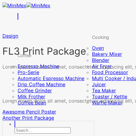
Skip
to
content
Design
Cooking
Oven
FL3 Print Package
Bakery Mixer
Coffee
Blender
Espresso Machine
Air Fryer
Lorem ipsum dolor sit amet, consectetuer adipiscing elit
Pro-Serie
Food Processor
Automatic Espresso Machine
Multi Cooker / Ind
Drip Coffee Machine
Juicer
Coffee Grinder
Tea Maker
Milk Frother
Toaster / Kettle
Lorem ipsum dolor sit amet, consectetuer adipiscing elit
Coffee Bean
Waffle Maker
Awesome Pencil Poster
Another Print Package
Search
for: