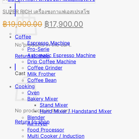
was:
is:
SUPER RICH เครื่องชงกาแฟเอสเปรสโซ
฿74,500.00.
฿61,900.00.
Original
Current
฿
19,900.00
฿
17,900.00
price
price
Coffee
was:
is:
Espresso Machine
No products in the cart.
Pro-Serie
฿19,900.00.
฿17,900.00.
Automatic Espresso Machine
Return to shop
Drip Coffee Machine
Coffee Grinder
Cart
Milk Frother
Coffee Bean
Cooking
Oven
Bakery Mixer
Stand Mixer
No products in the cart.
Hand Mixer / Handstand Mixer
Blender
Return to shop
Air Fryer
Food Processor
Multi Cooker / Induction