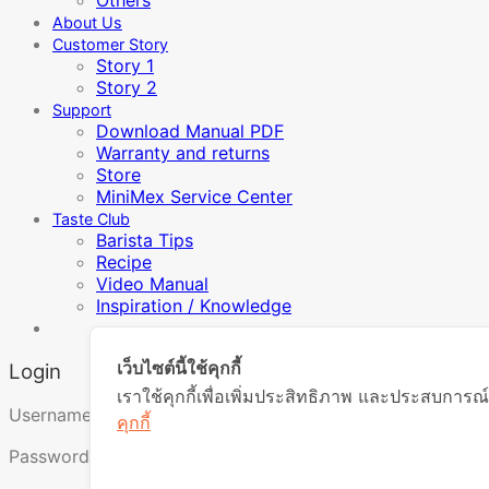
Others
About Us
Customer Story
Story 1
Story 2
Support
Download Manual PDF
Warranty and returns
Store
MiniMex Service Center
Taste Club
Barista Tips
Recipe
Video Manual
Inspiration / Knowledge
เว็บไซต์นี้ใช้คุกกี้
Login
เราใช้คุกกี้เพื่อเพิ่มประสิทธิภาพ และประสบการณ์
Required
Username or email address
*
คุกกี้
Required
Password
*