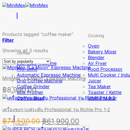
Skip
to
content
Products tagged “coffee maker”
Cooking
Filter
Oven
Sorted
Showing all 3 results
Bakery Mixer
Coffee
by
Blender
popularity
Espresso Machine
Air Fryer
Pro-Serie
Food Processor
Automatic Espresso Machine
Multi Cooker / Ind
MiniMex “La Moon” Espresso Machine
Drip Coffee Machine
Juicer
Coffee Grinder
Tea Maker
฿
8,990.00
Milk Frother
Toaster / Kettle
Coffee Bean
Waffle Maker
เครื่องชงกาแฟระดับ Professional รุ่น Richie Pro 1-2
Original
Current
฿
74,500.00
฿
61,900.00
Search
price
price
for: