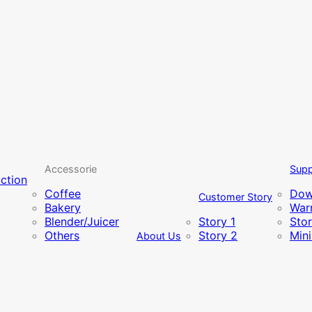
Accessorie
Supp
uction
Coffee
Dow
Customer Story
Bakery
Warr
Blender/Juicer
Story 1
Sto
Others
Story 2
Min
About Us