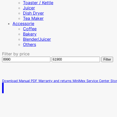
Toaster / Kettle
Juicer
Dish Dryer
Tea Maker
Accessorie
Coffee
Bakery
Blender/Juicer
Others
Filter by price
Min
Max
Filter
price
price
Download Manual PDF
Warranty and returns
MiniMex Service Center
Sto