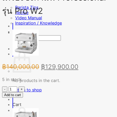
Barista Tips
รุ่น Pro W2
Recipe
Video Manual
Inspiration / Knowledge
Search
for:
Original
Current
฿
140,000.00
฿
129,900.00
price
price
5 in stock
was:
is:
No products in the cart.
฿140,000.00.
฿129,900.00.
เครื่อง
Return to shop
Add to cart
ชง
กาแฟ
Cart
Professional
รุ่น