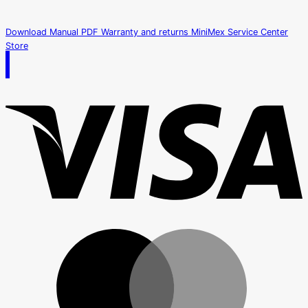
was:
is:
฿13,500.00.
฿12,900.00.
Download Manual PDF
Warranty and returns
MiniMex Service Center
Store