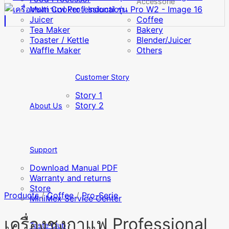
Accessorie
Multi Cooker / Induction
Juicer
Coffee
Tea Maker
Bakery
Toaster / Kettle
Blender/Juicer
Waffle Maker
Others
Customer Story
Story 1
Story 2
About Us
Support
Download Manual PDF
Warranty and returns
Store
Products
/
Coffee
/
Pro-Serie
MiniMex Service Center
เครื่องชงกาแฟ Professional
Taste Club