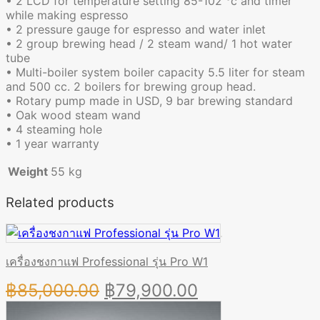
• 2 LCD for temperature setting 85-102 °c and timer
while making espresso
• 2 pressure gauge for espresso and water inlet
• 2 group brewing head / 2 steam wand/ 1 hot water
tube
• Multi-boiler system boiler capacity 5.5 liter for steam
and 500 cc. 2 boilers for brewing group head.
• Rotary pump made in USD, 9 bar brewing standard
• Oak wood steam wand
• 4 steaming hole
• 1 year warranty
Weight
55 kg
Related products
เครื่องชงกาแฟ Professional รุ่น Pro W1
Original
Current
฿
85,000.00
฿
79,900.00
price
price