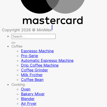
Copyright 2026 © MiniMex
Search
for:
Coffee
Espresso Machine
Pro-Serie
Automatic Espresso Machine
Drip Coffee Machine
Coffee Grinder
Milk Frother
Coffee Bean
Cooking
Oven
Bakery Mixer
Blender
Air Fryer