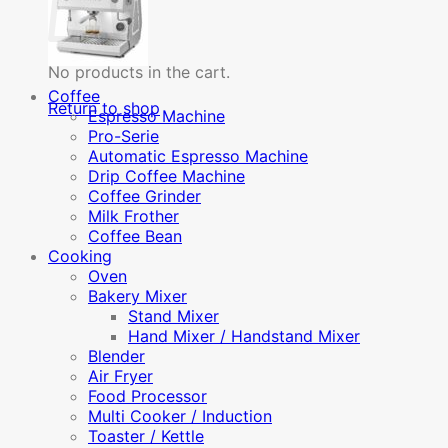
Pro
W2
quantity
No products in the cart.
Coffee
Return to shop
Espresso Machine
Pro-Serie
Automatic Espresso Machine
Drip Coffee Machine
Coffee Grinder
Milk Frother
Coffee Bean
Cooking
Oven
Bakery Mixer
Stand Mixer
Hand Mixer / Handstand Mixer
Blender
Air Fryer
Food Processor
Multi Cooker / Induction
Toaster / Kettle