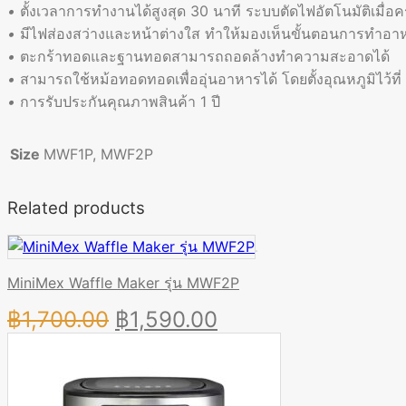
•
ตั้งเวลาการทำงานได้สูงสุด 30 นาที ระบบตัดไฟอัตโนมัติเมื่
•
มีไฟส่องสว่างและหน้าต่างใส ทำให้มองเห็นขั้นตอนการทำอา
•
ตะกร้าทอดและฐานทอดสามารถถอดล้างทำความสะอาดได้
•
สามารถใช้หม้อทอดทอดเพื่ออุ่นอาหารได้ โดยตั้งอุณหภูมิไว้ที
•
การรับประกันคุณภาพสินค้า
1
ปี
Size
MWF1P, MWF2P
Related products
MiniMex Waffle Maker รุ่น MWF2P
Original
Current
฿
1,700.00
฿
1,590.00
price
price
was:
is:
฿1,700.00.
฿1,590.00.