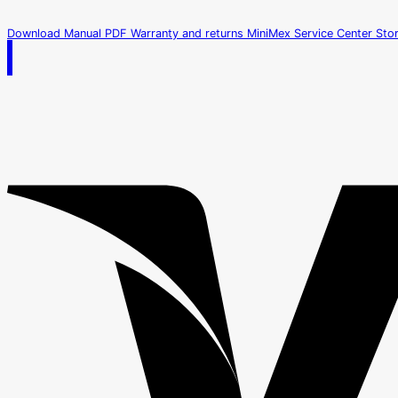
was:
is:
฿3,800.00.
฿3,590.00.
Download Manual PDF
Warranty and returns
MiniMex Service Center
Sto