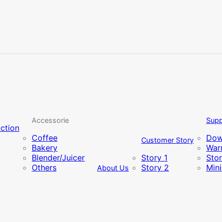
Accessorie
Supp
uction
Coffee
Dow
Customer Story
Bakery
Warr
Blender/Juicer
Story 1
Sto
Others
Story 2
Min
About Us