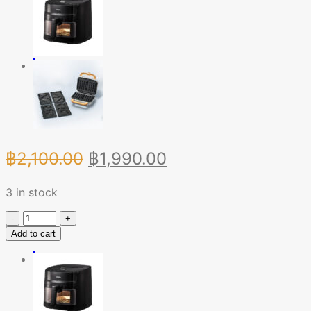
Original
Current
฿
2,100.00
฿
1,990.00
price
price
3 in stock
was:
is:
฿2,100.00.
฿1,990.00.
หม้อ
Add to cart
ทอด
ไร้
น้ำมัน
4
ลิตร