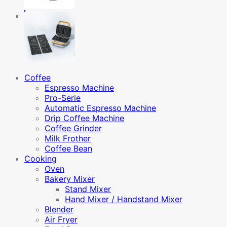
รุ่น
MAF4L
quantity
Coffee
Espresso Machine
Pro-Serie
Automatic Espresso Machine
Drip Coffee Machine
Coffee Grinder
Milk Frother
Coffee Bean
Cooking
Oven
Bakery Mixer
Stand Mixer
Hand Mixer / Handstand Mixer
Blender
Air Fryer